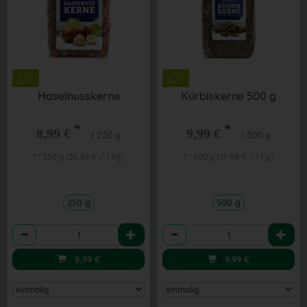
Haselnusskerne
Kürbiskerne 500 g
*
*
8,99 €
9,99 €
/ 250 g
/ 500 g
1 * 250 g (35,96 € / 1 kg)
1 * 500 g (19,98 € / 1 kg)
250 g
500 g
Anzahl
Anzahl
8,99
€
9,99
€