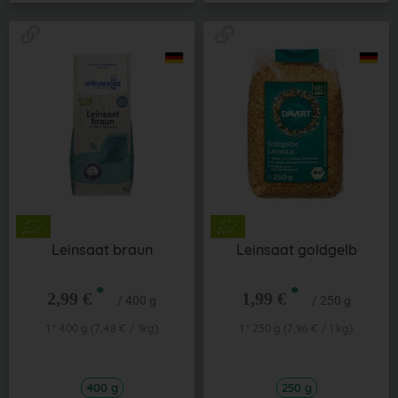
Leinsaat braun
Leinsaat goldgelb
*
*
2,99 €
1,99 €
/ 400 g
/ 250 g
1 * 400 g (7,48 € / 1kg)
1 * 250 g (7,96 € / 1 kg)
400 g
250 g