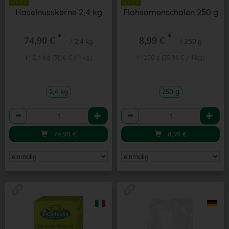
Haselnusskerne 2,4 kg
Flohsamenschalen 250 g
*
*
74,90 €
8,99 €
/ 2,4 kg
/ 250 g
1 * 2,4 kg (31,16 € / 1 kg)
1 * 250 g (35,96 € / 1 kg)
2,4 kg
250 g
Anzahl
Anzahl
74,90
€
8,99
€