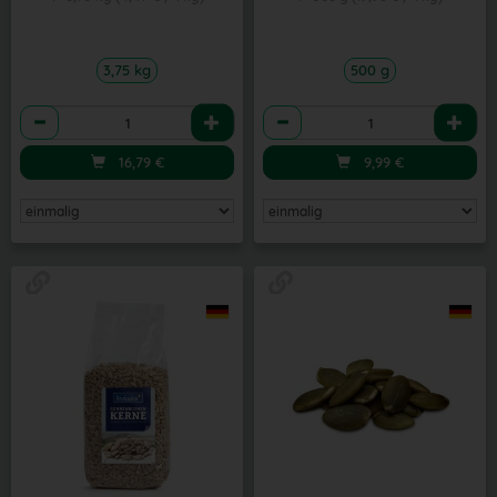
3,75 kg
500 g
Anzahl
Anzahl
16,79
€
9,99
€