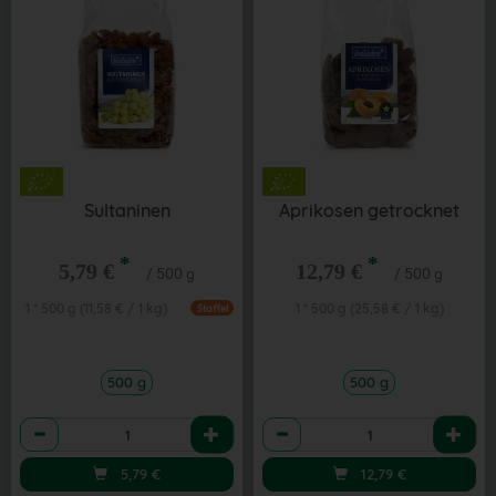
Sultaninen
Aprikosen getrocknet
*
*
5,79 €
12,79 €
/ 500 g
/ 500 g
1 * 500 g (11,58 € / 1 kg)
1 * 500 g (25,58 € / 1 kg)
Staffel
500 g
500 g
Anzahl
Anzahl
5,79
€
12,79
€