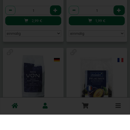
Anzahl
Anzahl
2,99
€
1,99
€
Toggle
cart
Mohn 500 g
Pflaumen getrocknet 250 g