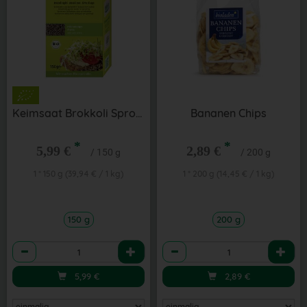
Keimsaat Brokkoli Sprossen 150 g
Bananen Chips
*
*
5,99 €
2,89 €
/ 150 g
/ 200 g
1 * 150 g (39,94 € / 1 kg)
1 * 200 g (14,45 € / 1 kg)
150 g
200 g
Anzahl
Anzahl
5,99
€
2,89
€