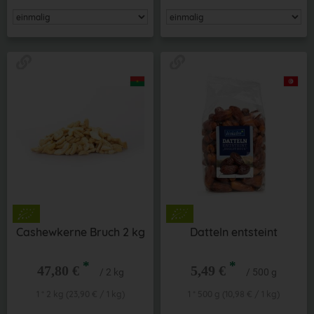
Cashewkerne Bruch 2 kg
Datteln entsteint
*
*
47,80 €
5,49 €
/ 2 kg
/ 500 g
1 * 2 kg (23,90 € / 1 kg)
1 * 500 g (10,98 € / 1 kg)