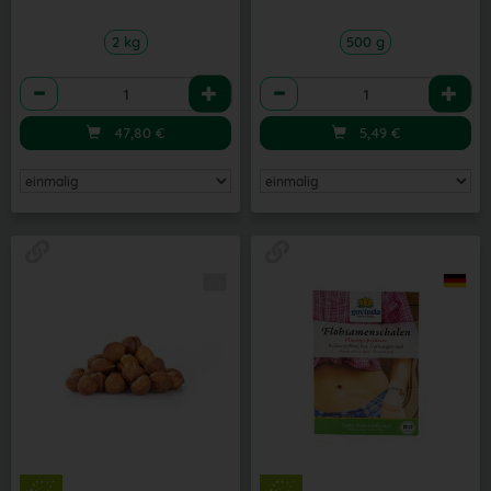
2 kg
500 g
Anzahl
Anzahl
47,80
€
5,49
€