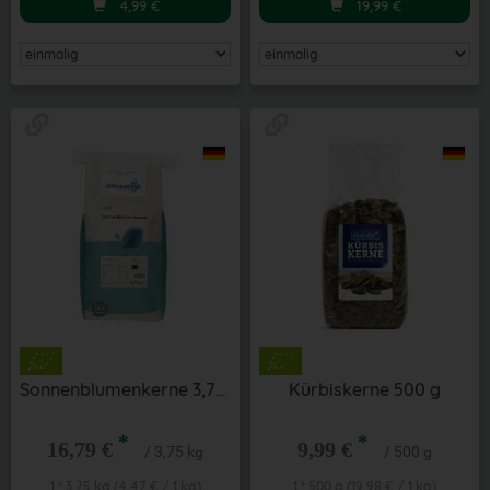
4,99
€
19,99
€
Sonnenblumenkerne 3,75 kg
Kürbiskerne 500 g
*
*
16,79 €
9,99 €
/ 3,75 kg
/ 500 g
1 * 3,75 kg (4,47 € / 1 kg)
1 * 500 g (19,98 € / 1 kg)