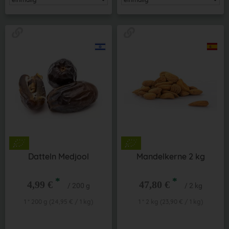
Datteln Medjool
Mandelkerne 2 kg
*
*
4,99 €
47,80 €
/ 200 g
/ 2 kg
1 * 200 g (24,95 € / 1 kg)
1 * 2 kg (23,90 € / 1 kg)