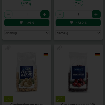
200 g
2 kg
Anzahl
Anzahl
4,99
€
47,80
€
Cashewkerne ganz
Cranberries gesüßt