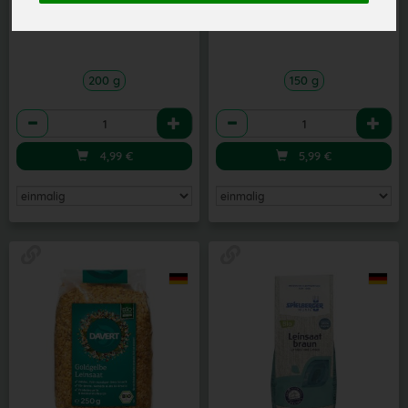
1 * 200 g (24,95 € / 1 kg)
1 * 150 g (39,94 € / 1 kg)
200 g
150 g
Anzahl
Anzahl
4,99
€
5,99
€