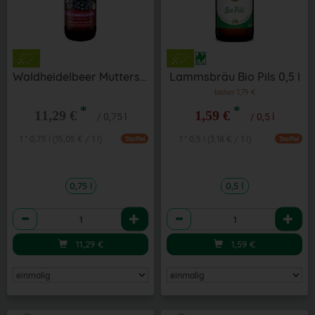
Waldheidelbeer Muttersaft 0,75 l
Lammsbräu Bio Pils 0,5 l
bisher 1,79 €
*
*
11,29 €
1,59 €
/ 0,75 l
/ 0,5 l
1 * 0,75 l (15,05 € / 1 l)
1 * 0,5 l (3,18 € / 1 l)
Staffel
Staffel
0,75 l
0,5 l
Anzahl
Anzahl
11,29
€
1,59
€