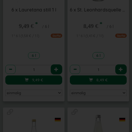
6 x Lauretana still 1 l
6 x St. Leonhardsquelle medium 1 l
*
*
9,49 €
8,49 €
/ 6 l
/ 6 l
1 * 6 l (1,58 € / 1 l)
1 * 6 l (1,41 € / 1 l)
Staffel
Staffel
6 l
6 l
Anzahl
Anzahl
9,49
€
8,49
€