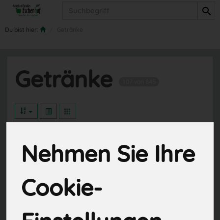
Produkt
Du bist hier:
Getränke
Getränke
107 von 845
Wasser
10
Nehmen Sie Ihre
Säfte
27
Cookie-
Limonaden
21
Wein & Sekt
18