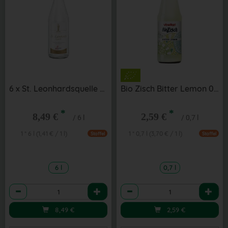
6 x St. Leonhardsquelle still 1 l
Bio Zisch Bitter Lemon 0,7 l
*
*
8,49 €
2,59 €
/ 6 l
/ 0,7 l
1 * 6 l (1,41 € / 1 l)
1 * 0,7 l (3,70 € / 1 l)
Staffel
Staffel
6 l
0,7 l
Anzahl
Anzahl
8,49
€
2,59
€