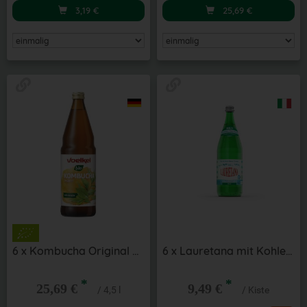
3,19
€
25,69
€
6 x Kombucha Original 0,75 l
6 x Lauretana mit Kohlensäure 1 l
*
*
25,69 €
9,49 €
/ 4,5 l
/ Kiste