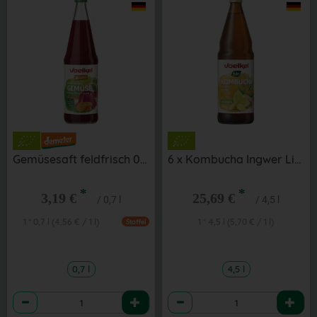
Gemüsesaft feldfrisch 0,7 l
6 x Kombucha Ingwer Limette 0,75 l
*
*
3,19 €
25,69 €
/ 0,7 l
/ 4,5 l
1 * 0,7 l (4,56 € / 1 l)
1 * 4,5 l (5,70 € / 1 l)
Staffel
0,7 l
4,5 l
Anzahl
Anzahl