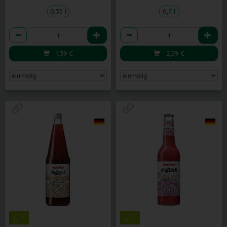
0,33 l
0,7 l
Anzahl
Anzahl
1,39
€
2,59
€