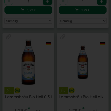
1,39
€
1,79
€
Lammsbräu Bio Hell 0,5 l
Lammsbräu Bio Hell alkoholfrei 0,5 l
*
*
1,79 €
1,79 €