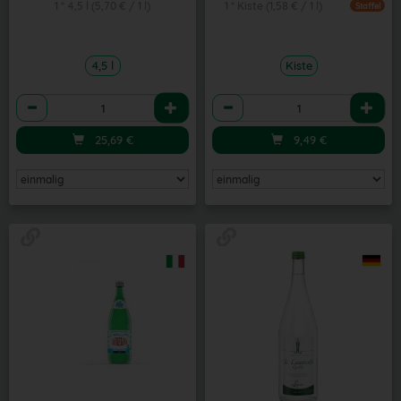
1 * 4,5 l (5,70 € / 1 l)
1 * Kiste (1,58 € / 1 l)
Staffel
4,5 l
Kiste
Anzahl
Anzahl
25,69
€
9,49
€