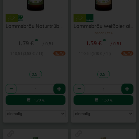
Lammsbräu Naturtrüb alkoholfrei 0,5 l
Lammsbräu Weißbier alkoholfrei 0,5 l
bisher 1,79 €
*
*
1,79 €
1,59 €
/ 0,5 l
/ 0,5 l
1 * 0,5 l (3,58 € / 1 l)
1 * 0,5 l (3,18 € / 1 l)
Staffel
Staffel
0,5 l
0,5 l
Anzahl
Anzahl
1,79
€
1,59
€