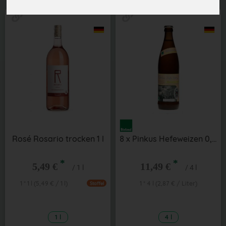
Rosé Rosario trocken 1 l
8 x Pinkus Hefeweizen 0,5 l
*
*
5,49 €
11,49 €
/ 1 l
/ 4 l
1 * 1 l (5,49 € / 1 l)
1 * 4 l (2,87 € / Liter)
Staffel
1 l
4 l