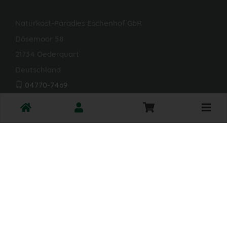
Naturkost-Paradies Eschenhof GbR
Dösemoor 58
21734 Oederquart
Deutschland
04770-7469
info@naturkost-eschenhof.de
Toggle
DE-ÖKO-006
cart
Öffnungszeiten Hofladen
Dienstag: 9 - 18 Uhr
Donnerstag: 9 - 18 Uhr
Samstag: 10 - 14 Uhr
*Alle Preise in Euro (€) inkl. gesetzlicher Mehrwertsteuer,
zuzüglich Versandkosten, Pfand und optionaler
Servicegebühren. Weitere Informationen finden Sie
hier
.