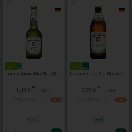
Lammsbräu Bio Pils Zisch 0,33 l
Lammsbräu Bio Urstoff 0,5 l
*
*
1,39 €
1,79 €
/ 0,33 l
/ 0,5 l
1 * 0,33 l (4,21 € / 1 l)
1 * 0,5 l (3,58 € / 1 l)
Staffel
Staffel
0,33 l
0,5 l
Anzahl
Anzahl