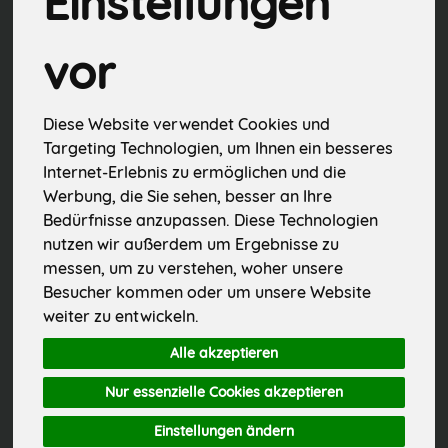
Einstellungen
Bier
10
vor
alkoholfreies Bier
11
Spirituosen & Liköre
2
Diese Website verwendet Cookies und
Targeting Technologien, um Ihnen ein besseres
Glühwein & Punsch
1
Internet-Erlebnis zu ermöglichen und die
Werbung, die Sie sehen, besser an Ihre
Milchalternativen, Kombucha & Co
15
Bedürfnisse anzupassen. Diese Technologien
nutzen wir außerdem um Ergebnisse zu
messen, um zu verstehen, woher unsere
Besucher kommen oder um unsere Website
weiter zu entwickeln.
Hersteller
Ernährung
Alle akzeptieren
Allergene
Nur essenzielle Cookies akzeptieren
Einstellungen ändern