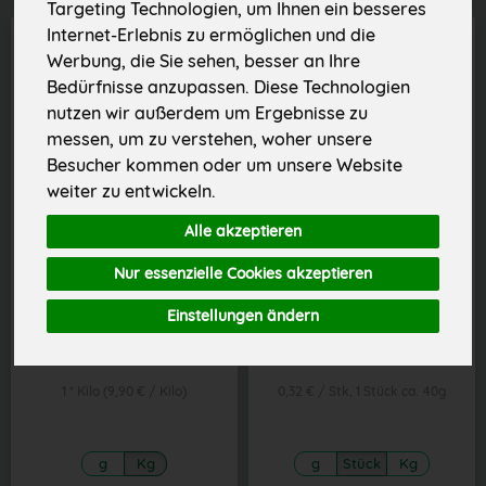
Targeting Technologien, um Ihnen ein besseres
Internet-Erlebnis zu ermöglichen und die
Werbung, die Sie sehen, besser an Ihre
Bedürfnisse anzupassen. Diese Technologien
nutzen wir außerdem um Ergebnisse zu
messen, um zu verstehen, woher unsere
Besucher kommen oder um unsere Website
weiter zu entwickeln.
Alle akzeptieren
Nur essenzielle Cookies akzeptieren
Aprikosen
Pflaumen rot/hell
Einstellungen ändern
*
*
9,90 €
7,90 €
/ Kilo
/ Kilo
1 * Kilo (9,90 € / Kilo)
0,32 € / Stk, 1 Stück ca. 40g
g
Kg
g
Stück
Kg