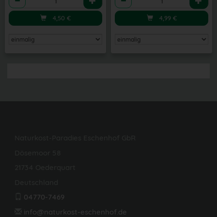
4,50
€
4,99
€
Naturkost-Paradies Eschenhof GbR
Dösemoor 58
21734 Oederquart
Deutschland
04770-7469
info@naturkost-eschenhof.de