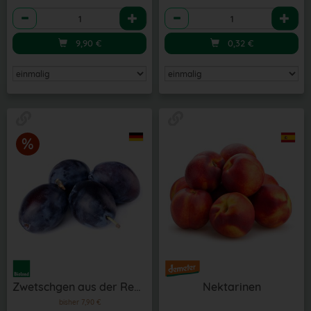
Anzahl
Anzahl
9,90
€
0,32
€
Zwetschgen aus der Region
Nektarinen
bisher 7,90 €