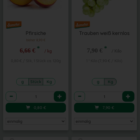
Pfirsiche
Trauben weiß kernlos
bisher 8,90 €
*
*
6,66 €
7,90 €
/ kg
/ Kilo
0,80 € / Stk, 1 Stück ca. 120g
1 * Kilo (7,90 € / Kilo)
g
Stück
Kg
g
Kg
Anzahl
Anzahl
0,80
€
7,90
€