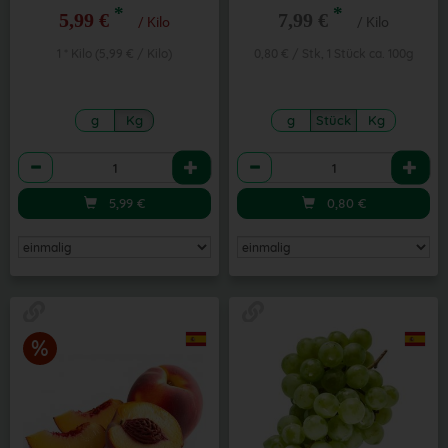
*
*
5,99 €
7,99 €
/ Kilo
/ Kilo
1 * Kilo (5,99 € / Kilo)
0,80 € / Stk, 1 Stück ca. 100g
g
Kg
g
Stück
Kg
Anzahl
Anzahl
5,99
€
0,80
€