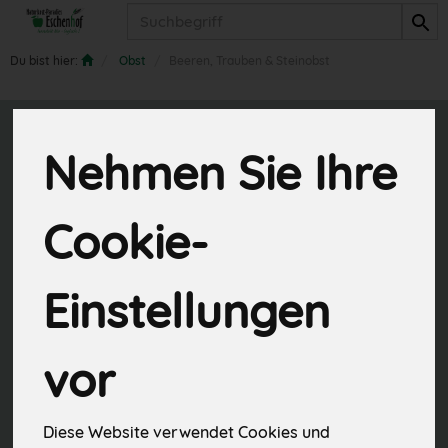
Produkt
Du bist hier:
Obst
Beeren, Trauben & Steinobst
Beeren, Trauben
Nehmen Sie Ihre
& Steinobst
Cookie-
8 von 845
Einstellungen
vor
Hersteller
Allergene
Diese Website verwendet Cookies und