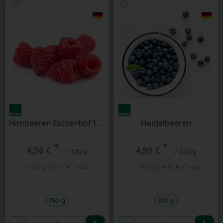
Himbeeren Eschenhof 150 g
Heidelbeeren
*
*
4,50 €
4,99 €
/ 150 g
/ 200 g
1 * 150 g (29,97 € / Kilo)
1 * 200 g (24,95 € / 1 kg)
150 g
200 g
Anzahl
Anzahl