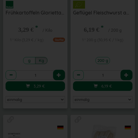
Frühkartoffeln Glorietta aus der Region fk
Geflügel Fleischwurst am Stück aus der Region
*
*
3,29 €
6,19 €
/ Kilo
/ 200 g
1 * Kilo (3,29 € / kg)
1 * 200 g (30,95 € / 1 kg)
Staffel
g
Kg
200 g
Anzahl
Anzahl
3,29
€
6,19
€