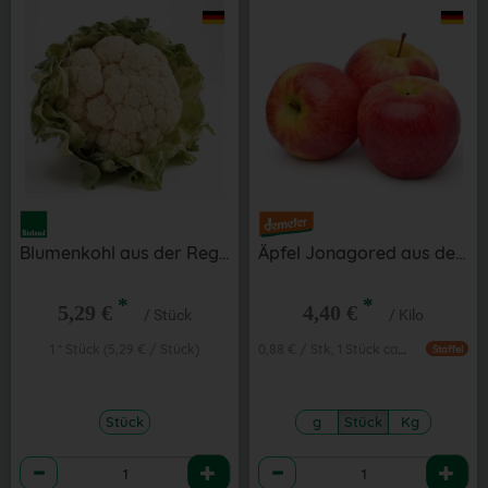
Blumenkohl aus der Region
Äpfel Jonagored aus der Region
*
*
5,29 €
4,40 €
/ Stück
/ Kilo
0,88 € / Stk, 1 Stück ca. 200g
1 * Stück (5,29 € / Stück)
Staffel
Stück
g
Stück
Kg
Anzahl
Anzahl