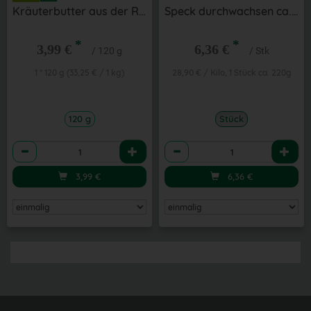
Kräuterbutter aus der Region
Speck durchwachsen ca. 220 g aus der Region
*
*
3,99 €
6,36 €
/ 120 g
/ Stk
1 * 120 g (33,25 € / 1 kg)
28,90 € / Kilo, 1 Stück ca. 220g
120 g
Stück
Anzahl
Anzahl
3,99
€
6,36
€