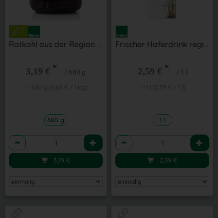
Rotkohl aus der Region im Glas 680 g
Frischer Haferdrink regional
*
*
3,19 €
2,59 €
/ 680 g
/ 1 l
1 * 680 g (4,69 € / 1 kg)
1 * 1 l (2,59 € / 1 l)
680 g
1 l
Anzahl
Anzahl
3,19
€
2,59
€