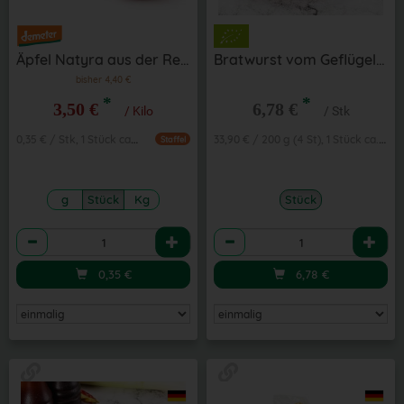
Äpfel Natyra aus der Region
Bratwurst vom Geflügel 4 St aus der Region
bisher 4,40 €
*
*
3,50 €
6,78 €
/ Kilo
/ Stk
0,35 € / Stk, 1 Stück ca. 100g
33,90 € / 200 g (4 St), 1 Stück ca. 200g
Staffel
g
Stück
Kg
Stück
Anzahl
Anzahl
0,35
€
6,78
€