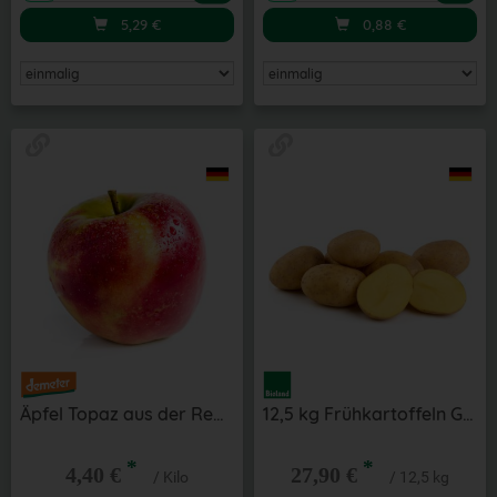
5,29
€
0,88
€
Äpfel Topaz aus der Region
12,5 kg Frühkartoffeln Glorietta aus der Region fk
*
*
4,40 €
27,90 €
/ Kilo
/ 12,5 kg