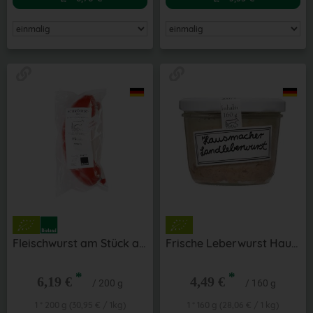
Fleischwurst am Stück aus der Region
Frische Leberwurst Hausmacher Art aus der Region
*
*
6,19 €
4,49 €
/ 200 g
/ 160 g
1 * 200 g (30,95 € / 1kg)
1 * 160 g (28,06 € / 1 kg)