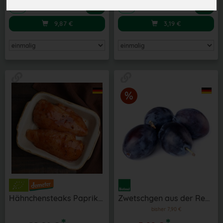
Anzahl
Anzahl
9,87
€
3,19
€
Hähnchensteaks Paprika/BBQ 2 Stk aus der Region
Zwetschgen aus der Region
bisher 7,90 €
*
*