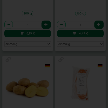
200 g
160 g
Anzahl
Anzahl
6,19
€
4,49
€