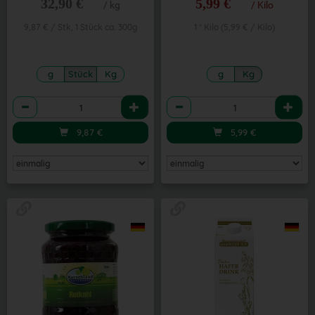
32,90 €
5,99 €
/ kg
/ Kilo
9,87 € / Stk, 1 Stück ca. 300g
1 * Kilo (5,99 € / Kilo)
g
Stück
Kg
g
Kg
Anzahl
Anzahl
9,87
€
5,99
€