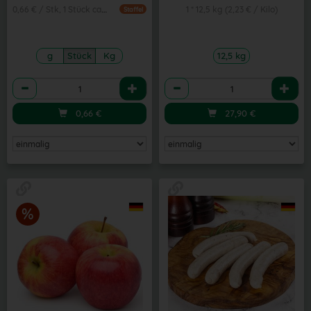
0,66 € / Stk, 1 Stück ca. 150g
1 * 12,5 kg (2,23 € / Kilo)
Staffel
g
Stück
Kg
12,5 kg
Anzahl
Anzahl
0,66
€
27,90
€