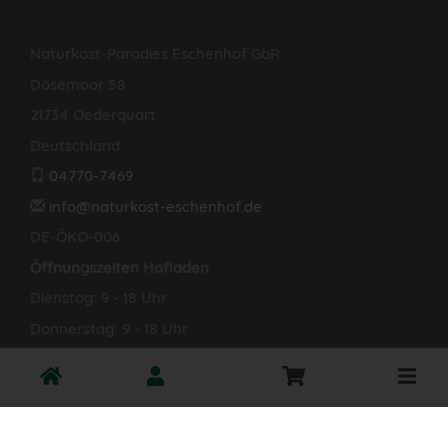
Naturkost-Paradies Eschenhof GbR
Dösemoor 58
21734 Oederquart
Deutschland
04770-7469
info@naturkost-eschenhof.de
DE-ÖKO-006
Öffnungszeiten Hofladen
Dienstag: 9 - 18 Uhr
Donnerstag: 9 - 18 Uhr
Samstag: 10 - 14 Uhr
Toggle
*Alle Preise in Euro (€) inkl. gesetzlicher Mehrwertsteuer,
cart
zuzüglich Versandkosten, Pfand und optionaler
Servicegebühren. Weitere Informationen finden Sie
hier
.