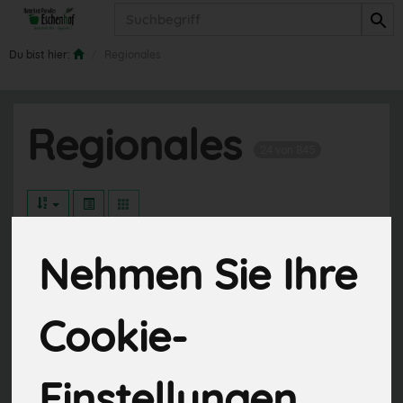
Produkt
Du bist hier:
Regionales
Regionales
24 von 845
Nehmen Sie Ihre
Hersteller
Ernährung
Cookie-
Allergene
Einstellungen