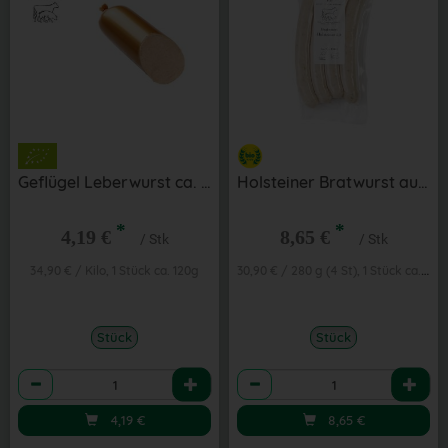
Geflügel Leberwurst ca. 120 g aus der Region
Holsteiner Bratwurst aus der Region 4 St
*
*
4,19 €
8,65 €
/ Stk
/ Stk
30,90 € / 280 g (4 St), 1 Stück ca. 280g
34,90 € / Kilo, 1 Stück ca. 120g
Stück
Stück
Anzahl
Anzahl
4,19
€
8,65
€