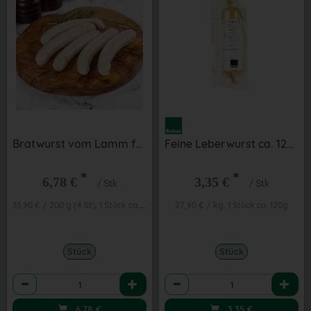
Bratwurst vom Lamm fein 4 St aus der Region
Feine Leberwurst ca. 120 g aus der Region
*
*
6,78 €
3,35 €
/ Stk
/ Stk
33,90 € / 200 g (4 St), 1 Stück ca. 200g
27,90 € / kg, 1 Stück ca. 120g
Stück
Stück
Anzahl
Anzahl
6,78
€
3,35
€