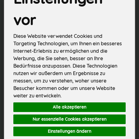
vor
Diese Website verwendet Cookies und
Targeting Technologien, um Ihnen ein besseres
Internet-Erlebnis zu ermöglichen und die
Werbung, die Sie sehen, besser an Ihre
Bedürfnisse anzupassen. Diese Technologien
nutzen wir außerdem um Ergebnisse zu
Hähnchensteaks Kräuter 2 Stk aus der Region
Lyoner geschnitten ca. 80 g aus der Region
messen, um zu verstehen, woher unsere
Besucher kommen oder um unsere Website
*
*
weiter zu entwickeln.
9,87 €
3,19 €
/ Stk
/ Stk
Alle akzeptieren
32,90 € / kg, 1 Stück ca. 300g
39,90 € / kg, 1 Stück ca. 80g
Nur essenzielle Cookies akzeptieren
Stück
Stück
Einstellungen ändern