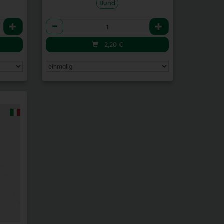
Bund
Anzahl
2,20
€