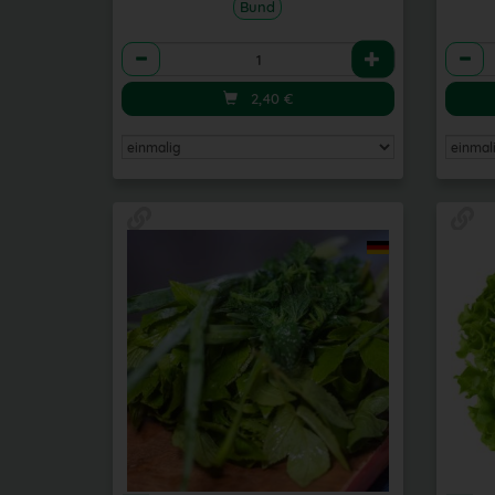
Bund
Anzahl
Anzah
2,40
€