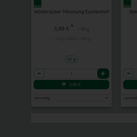
Wildkräuter Mischung Eschenhof
Sal
*
3,90 €
/ 50 g
1 * 50 g (7,80 € / 100 g)
50 g
Anzahl
Anzah
3,90
€