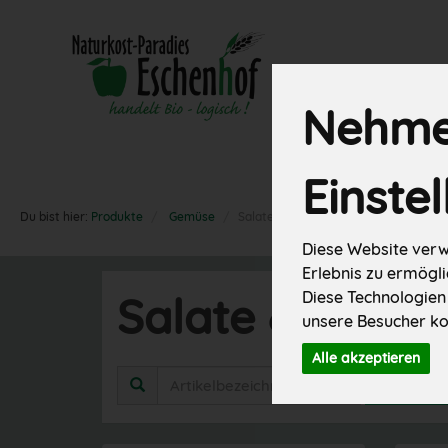
Nehmen
Neues
Angebote
Vorratskamm
Einste
Du bist hier:
Produkte
Gemüse
Salate & Kräuter
Diese Website verw
Erlebnis zu ermögli
Diese Technologien
Salate & Kräut
unsere Besucher ko
Alle akzeptieren
Herste