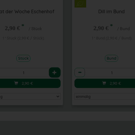
at der Woche Eschenhof
Dill im Bund
*
*
2,90 €
2,90 €
/ Stück
/ Bund
1 * Stück (2,90 € / Stück)
1 * Bund (2,90 € / Bund)
Stück
Bund
l
Anzahl
2,90
€
2,90
€