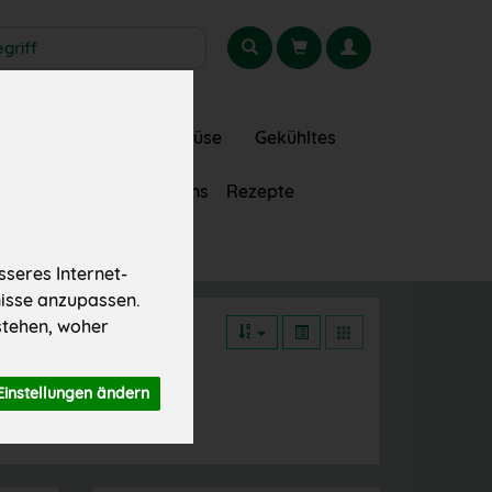
gionales
Obst
Gemüse
Gekühltes
Getränke
Über uns
Rezepte
seres Internet-
nisse anzupassen.
stehen, woher
Einstellungen ändern