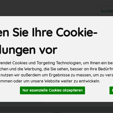
Produkt
 Sie Ihre Cookie-
SALE
Hofgemüse kiloweise
Biokisten
Hofeigenes
Re
er
Fleisch & Wurst
Käse
Backwaren
Weiteres
llungen vor
endet Cookies und Targeting Technologien, um Ihnen ein bes
chen und die Werbung, die Sie sehen, besser an Ihre Bedürf
 nutzen wir außerdem um Ergebnisse zu messen, um zu ver
er
mmen oder um unsere Website weiter zu entwickeln.
7 von 834
Nur essenzielle Cookies akzeptieren
ller
Allergene