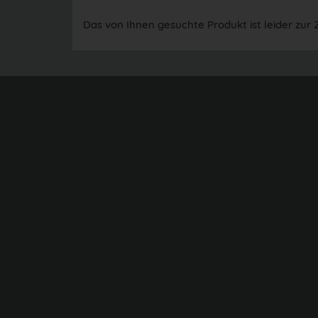
Das von Ihnen gesuchte Produkt ist leider zur Z
© 2026 Naturkost- Paradies Eschenhof GbR