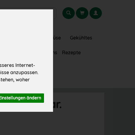
gionales
Obst
Gemüse
Gekühltes
Getränke
Über uns
Rezepte
seres Internet-
nisse anzupassen.
stehen, woher
Einstellungen ändern
t verfügbar.