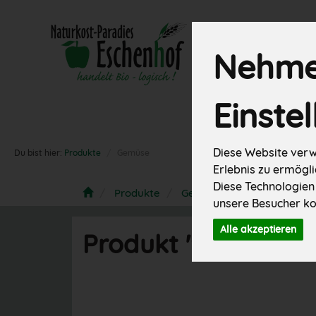
Nehmen
Neues
Angebote
Einste
Vorratskamm
Diese Website verw
Du bist hier:
Produkte
Gemüse
Erlebnis zu ermögli
Diese Technologien
Produkte
Gemüse
unsere Besucher ko
Alle akzeptieren
Produkt "Steckrübe