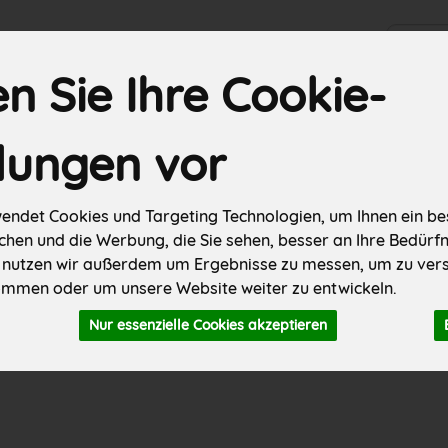
Produkt
 Sie Ihre Cookie-
SALE
Hofgemüse kiloweise
Biokisten
Hofeigenes
Re
llungen vor
er
Fleisch & Wurst
Käse
Backwaren
Weiteres
endet Cookies und Targeting Technologien, um Ihnen ein bes
chen und die Werbung, die Sie sehen, besser an Ihre Bedürf
 nutzen wir außerdem um Ergebnisse zu messen, um zu ver
mmen oder um unsere Website weiter zu entwickeln.
Nur essenzielle Cookies akzeptieren
 Eschenhof ca. 500 g" nich